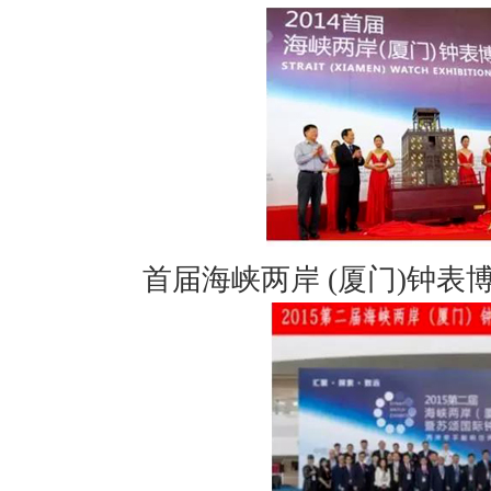
首届海峡两岸 (厦门)钟表