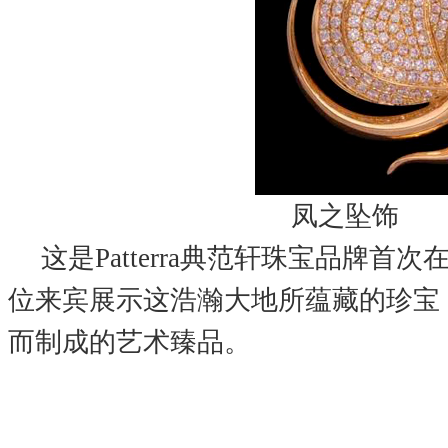
凤之坠饰
这是Patterra典范轩珠宝品牌首
位来宾展示这浩瀚大地所蕴藏的珍宝
而制成的艺术臻品。