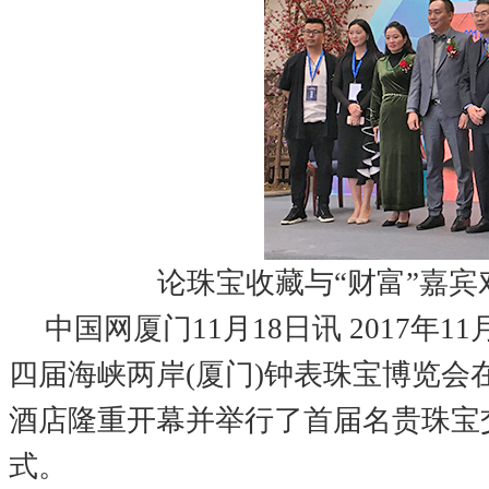
论珠宝收藏与“财富”嘉宾
中国网厦门11月18日讯 2017年11
四届海峡两岸(厦门)钟表珠宝博览会
酒店隆重开幕并举行了首届名贵珠宝
式。